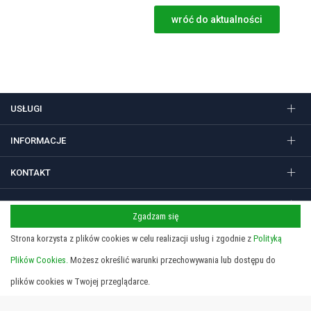
wróć do aktualności
USŁUGI
INFORMACJE
KONTAKT
FOLLOW US
Zgadzam się
Strona korzysta z plików cookies w celu realizacji usług i zgodnie z
Polityką
Plików Cookies.
Możesz określić warunki przechowywania lub dostępu do
Regulamin
Polityka prywatności i cookies
Copyright 2026 © STUDIO SIEDEM Grzegorz Żółtowski. Gadżety
plików cookies w Twojej przeglądarce.
reklamowe, długopisy i nadruki w Krakowie.