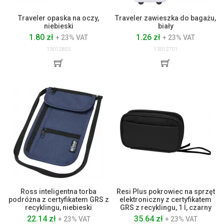
Traveler opaska na oczy,
Traveler zawieszka do bagażu,
niebieski
biały
1.80 zł
1.26 zł
+ 23% VAT
+ 23% VAT
13012855
13012701
Ross inteligentna torba
Resi Plus pokrowiec na sprzęt
podróżna z certyfikatem GRS z
elektroniczny z certyfikatem
recyklingu, niebieski
GRS z recyklingu, 1 l, czarny
22.14 zł
35.64 zł
+ 23% VAT
+ 23% VAT