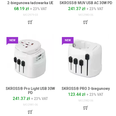
2-biegunowa ładowarka UE
SKROSS® MUV USB AC 30W PD
68.19 zł
241.37 zł
+ 23% VAT
+ 23% VAT
MO2979-03
MO2980-06
NEW
NEW
SKROSS® Pro Light USB 30W
SKROSS® PRO 3-biegunowy
PD
123.44 zł
+ 23% VAT
241.37 zł
+ 23% VAT
MO2982-06
MO2981-06