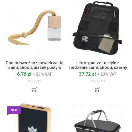
Ono odświeżacz powietrza do
Lex organizer na tylne
samochodu, piasek pustyni
siedzenie samochodu, czarny
6.76 zł
37.72 zł
+ 23% VAT
+ 23% VAT
12634806
12634690
NEW