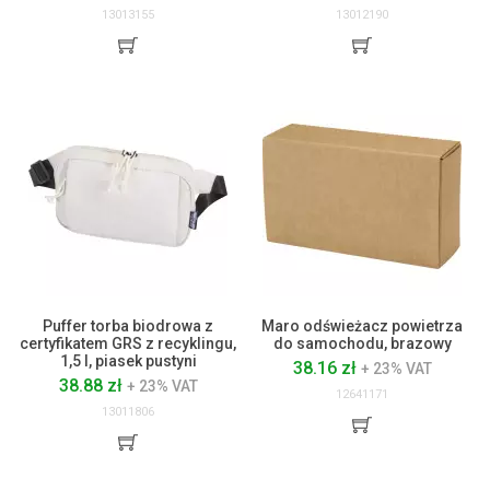
13013155
13012190
Puffer torba biodrowa z
Maro odświeżacz powietrza
certyfikatem GRS z recyklingu,
do samochodu, brazowy
1,5 l, piasek pustyni
38.16 zł
+ 23% VAT
38.88 zł
+ 23% VAT
12641171
13011806