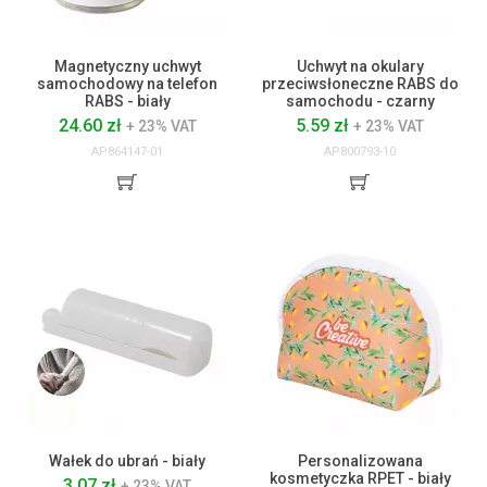
Magnetyczny uchwyt
Uchwyt na okulary
samochodowy na telefon
przeciwsłoneczne RABS do
RABS - biały
samochodu - czarny
24.60 zł
5.59 zł
+ 23% VAT
+ 23% VAT
AP864147-01
AP800793-10
Wałek do ubrań - biały
Personalizowana
kosmetyczka RPET - biały
3.07 zł
+ 23% VAT