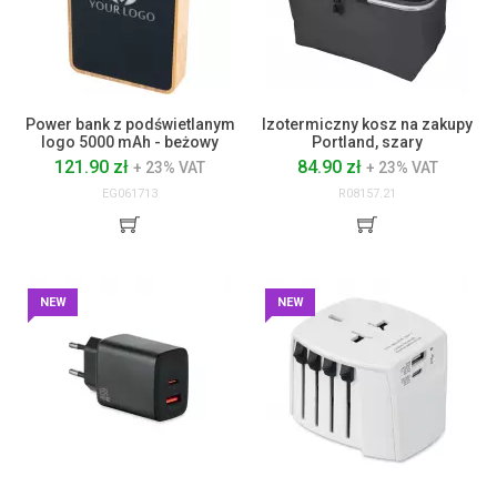
Power bank z podświetlanym
Izotermiczny kosz na zakupy
logo 5000 mAh - beżowy
Portland, szary
121.90 zł
84.90 zł
+ 23% VAT
+ 23% VAT
EG061713
R08157.21
NEW
NEW