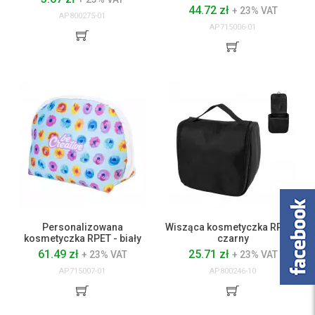
44.72 zł
+ 23% VAT
AP800275-01
AP715006-01
Personalizowana
Wisząca kosmetyczka RPET -
kosmetyczka RPET - biały
czarny
61.49 zł
25.71 zł
+ 23% VAT
+ 23% VAT
AP715007-01
AP800246-10