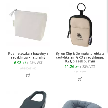
Kosmetyczka z bawełny z
Byron Clip & Go mała torebka z
recyklingu - naturalny
certyfikatem GRS z recyklingu,
0,2 l, piasek pustyni
6.93 zł
+ 23% VAT
11.26 zł
+ 23% VAT
AP800691-00
13013207