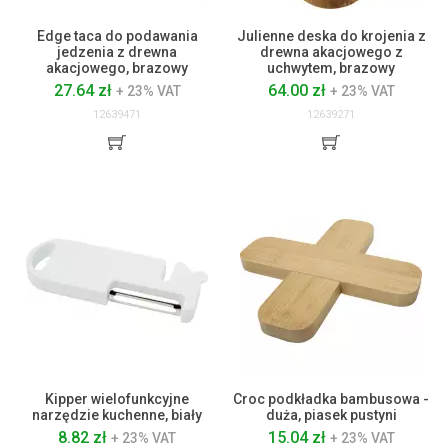
Edge taca do podawania
Julienne deska do krojenia z
jedzenia z drewna
drewna akacjowego z
akacjowego, brazowy
uchwytem, brazowy
27.64 zł
64.00 zł
+ 23% VAT
+ 23% VAT
12639471
12639271
Kipper wielofunkcyjne
Croc podkładka bambusowa -
narzędzie kuchenne, biały
duża, piasek pustyni
8.82 zł
15.04 zł
+ 23% VAT
+ 23% VAT