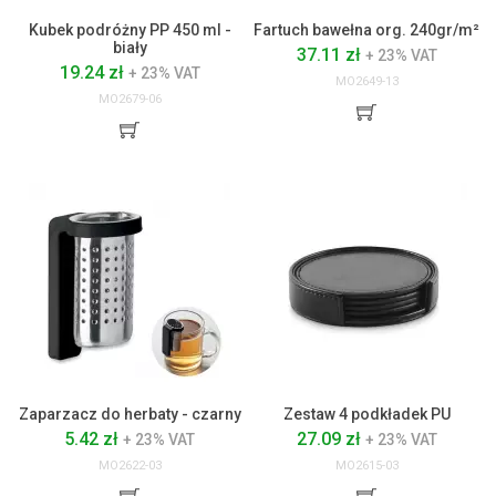
Kubek podróżny PP 450 ml -
Fartuch bawełna org. 240gr/m²
biały
37.11 zł
+ 23% VAT
19.24 zł
+ 23% VAT
MO2649-13
MO2679-06
Zaparzacz do herbaty - czarny
Zestaw 4 podkładek PU
5.42 zł
27.09 zł
+ 23% VAT
+ 23% VAT
MO2622-03
MO2615-03