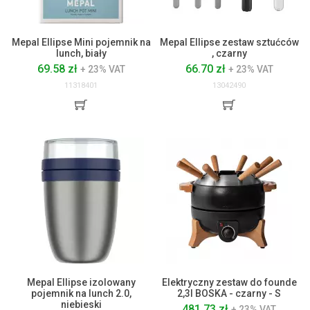
Mepal Ellipse Mini pojemnik na
Mepal Ellipse zestaw sztućców
lunch, biały
, czarny
69.58 zł
66.70 zł
+ 23% VAT
+ 23% VAT
11318401
13042490
Mepal Ellipse izolowany
Elektryczny zestaw do founde
pojemnik na lunch 2.0,
2,3l BOSKA - czarny - S
niebieski
481.73 zł
+ 23% VAT