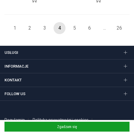
1
2
3
4
5
6
...
26
USŁUGI
INFORMACJE
KONTAKT
FOLLOW US
Regulamin
Polityka prywatności i cookies
Copyright 2026 © STUDIO SIEDEM Grzegorz Żółtowski. Gadżety
Zgadzam się
reklamowe, długopisy i nadruki w Krakowie.