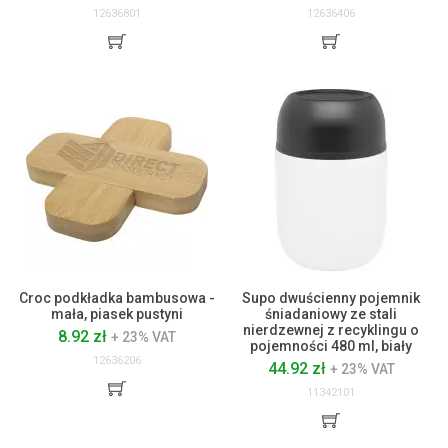
12636801
12636406
Croc podkładka bambusowa -
Supo dwuścienny pojemnik
mała, piasek pustyni
śniadaniowy ze stali
nierdzewnej z recyklingu o
8.92 zł
+ 23% VAT
pojemności 480 ml, biały
12636206
44.92 zł
+ 23% VAT
11342101