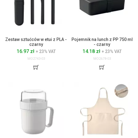
Zestaw sztućców w etui z PLA -
Pojemnik na lunch z PP 750 ml
czarny
- czarny
16.97 zł
14.18 zł
+ 23% VAT
+ 23% VAT
MO2743-03
MO2678-03