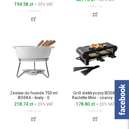
194.58 zł
+ 23% VAT
VSB17-03
11318352
Zestaw do founde 750 ml
Grill elektryczny BOSKA
BOSKA - biały - S
Raclette Mini - czarny - S
218.74 zł
178.80 zł
+ 23% VAT
+ 23% VAT
VSB16-02
VSB15-03