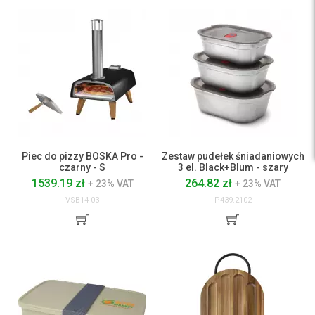
Piec do pizzy BOSKA Pro -
Zestaw pudełek śniadaniowych
czarny - S
3 el. Black+Blum - szary
1539.19 zł
264.82 zł
+ 23% VAT
+ 23% VAT
VSB14-03
P439.2102