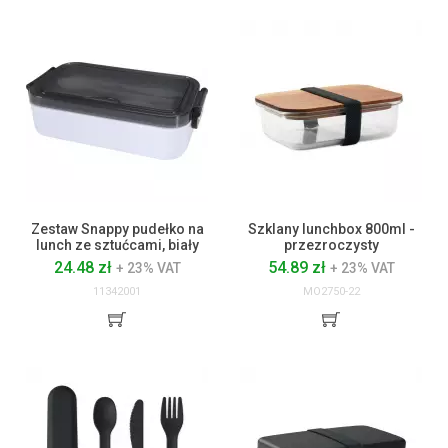
Zestaw Snappy pudełko na
Szklany lunchbox 800ml -
lunch ze sztućcami, biały
przezroczysty
24.48 zł
54.89 zł
+ 23% VAT
+ 23% VAT
11342001
MO2750-22