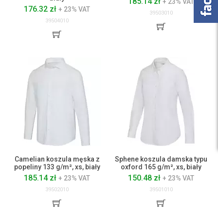
185.14 zł
+ 23% VAT
176.32 zł
+ 23% VAT
39503010
39504010
Camelian koszula męska z
Sphene koszula damska typu
popeliny 133 g/m², xs, biały
oxford 165 g/m², xs, biały
185.14 zł
150.48 zł
+ 23% VAT
+ 23% VAT
39502010
39501010