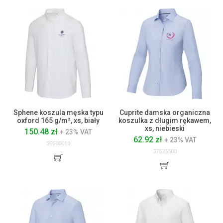
Sphene koszula męska typu
Cuprite damska organiczna
oxford 165 g/m², xs, biały
koszulka z długim rękawem,
xs, niebieski
150.48 zł
+ 23% VAT
62.92 zł
+ 23% VAT
39500010
37525500