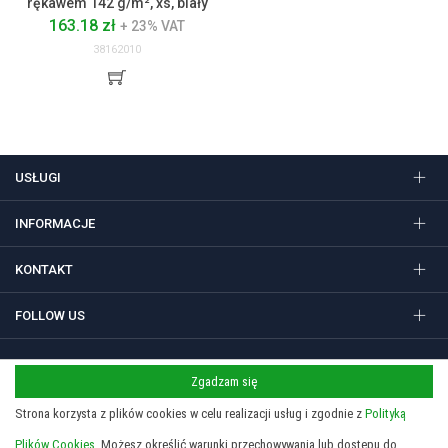
rękawem 142 g/m², xs, biały
163.18 zł
+ 23% VAT
38162010
USŁUGI
INFORMACJE
KONTAKT
FOLLOW US
Zgadzam się
Regulamin
Polityka prywatności i cookies
Strona korzysta z plików cookies w celu realizacji usług i zgodnie z
Polityką
Copyright 2026 © STUDIO SIEDEM Grzegorz Żółtowski. Gadżety
reklamowe, długopisy i nadruki w Krakowie.
Plików Cookies.
Możesz określić warunki przechowywania lub dostępu do