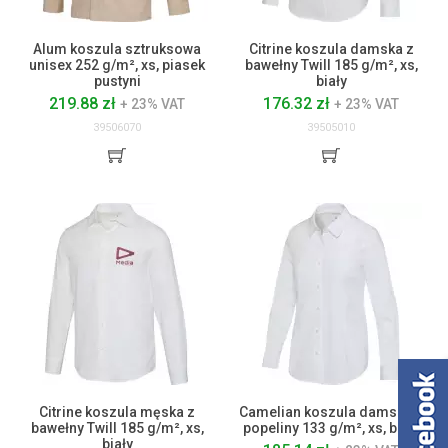
Alum koszula sztruksowa
Citrine koszula damska z
unisex 252 g/m², xs, piasek
bawełny Twill 185 g/m², xs,
pustyni
biały
219.88 zł
176.32 zł
+ 23% VAT
+ 23% VAT
39506070
39505010
Citrine koszula męska z
Camelian koszula damska z
bawełny Twill 185 g/m², xs,
popeliny 133 g/m², xs, biały
biały