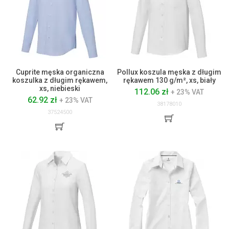
Cuprite męska organiczna
Pollux koszula męska z długim
koszulka z długim rękawem,
rękawem 130 g/m², xs, biały
xs, niebieski
112.06 zł
+ 23% VAT
62.92 zł
+ 23% VAT
38178010
37524500