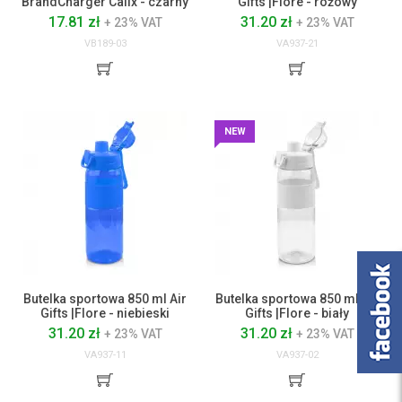
BrandCharger Calix - czarny
Gifts |Flore - różowy
17.81 zł
31.20 zł
+ 23% VAT
+ 23% VAT
VB189-03
VA937-21
NEW
Butelka sportowa 850 ml Air
Butelka sportowa 850 ml Air
Gifts |Flore - niebieski
Gifts |Flore - biały
31.20 zł
31.20 zł
+ 23% VAT
+ 23% VAT
VA937-11
VA937-02