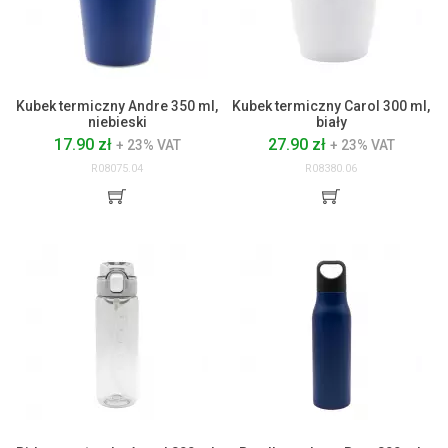
Kubek termiczny Andre 350 ml,
Kubek termiczny Carol 300 ml,
niebieski
biały
17.90 zł
27.90 zł
+ 23% VAT
+ 23% VAT
R08075.04
R08380.06