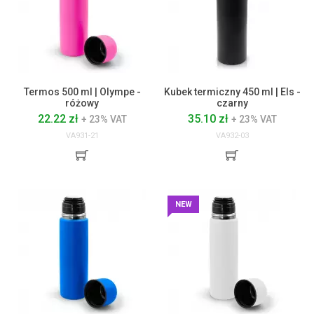
Termos 500 ml | Olympe -
Kubek termiczny 450 ml | Els -
różowy
czarny
22.22 zł
35.10 zł
+ 23% VAT
+ 23% VAT
VA931-21
VA932-03
NEW