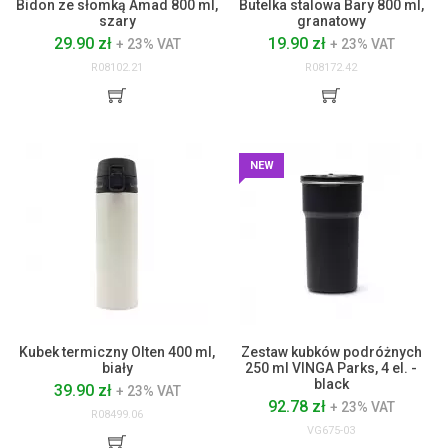
Bidon ze słomką Amad 800 ml,
Butelka stalowa Bary 800 ml,
szary
granatowy
29.90 zł
19.90 zł
+ 23% VAT
+ 23% VAT
R08102.21
R08172.42
NEW
Kubek termiczny Olten 400 ml,
Zestaw kubków podróżnych
biały
250 ml VINGA Parks, 4 el. -
black
39.90 zł
+ 23% VAT
92.78 zł
+ 23% VAT
R08499.06
VG675-03