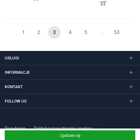
1
2
3
4
5
...
53
USŁUGI
INFORMACJE
KONTAKT
FOLLOW US
Regulamin
Polityka prywatności i cookies
Copyright 2026 © STUDIO SIEDEM Grzegorz Żółtowski. Gadżety
Zgadzam się