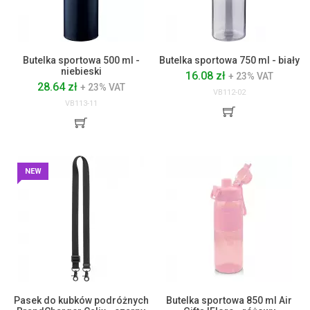
Butelka sportowa 500 ml -
Butelka sportowa 750 ml - biały
niebieski
16.08 zł
+ 23% VAT
28.64 zł
+ 23% VAT
VB112-02
VB113-11
NEW
Pasek do kubków podróżnych
Butelka sportowa 850 ml Air