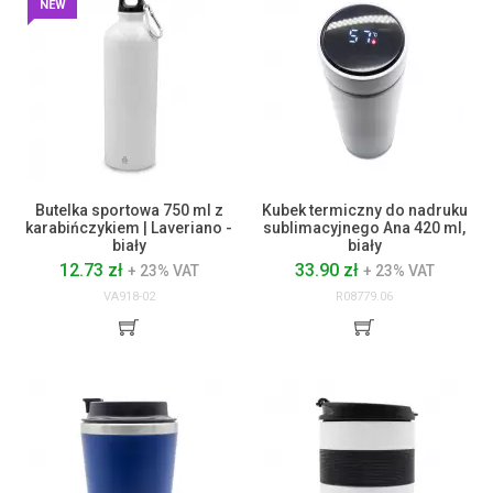
NEW
Butelka sportowa 750 ml z
Kubek termiczny do nadruku
karabińczykiem | Laveriano -
sublimacyjnego Ana 420 ml,
biały
biały
12.73 zł
33.90 zł
+ 23% VAT
+ 23% VAT
VA918-02
R08779.06