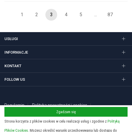
1
2
3
4
5
...
87
USŁUGI
INFORMACJE
KONTAKT
FOLLOW US
Regulamin
Polityka prywatności i cookies
Copyright 2026 © STUDIO SIEDEM Grzegorz Żółtowski. Gadżety
Zgadzam się
reklamowe, długopisy i nadruki w Krakowie.
Strona korzysta z plików cookies w celu realizacji usług i zgodnie z
Polityką
Plików Cookies.
Możesz określić warunki przechowywania lub dostępu do