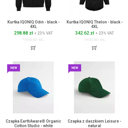
Kurtka IQONIQ Odin - black -
Kurtka IQONIQ Thelon - black -
4XL
4XL
298.88 zł
342.62 zł
+ 23% VAT
+ 23% VAT
T9703.001.4XL
T9702.001.4XL
NEW
NEW
Czapka EarthAware® Organic
Czapka z daszkiem Leisure -
Cotton Studio - white
natural