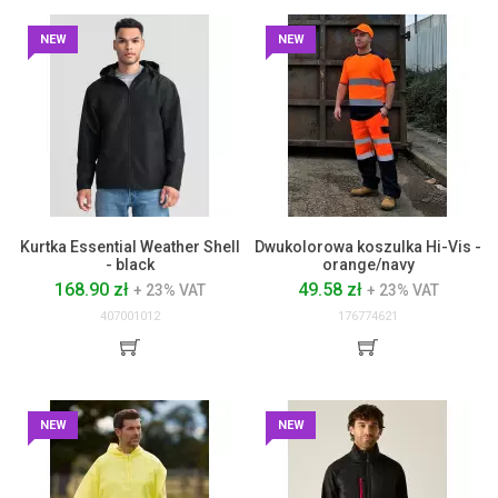
NEW
NEW
Kurtka Essential Weather Shell
Dwukolorowa koszulka Hi-Vis -
- black
orange/navy
168.90 zł
49.58 zł
+ 23% VAT
+ 23% VAT
407001012
176774621
NEW
NEW