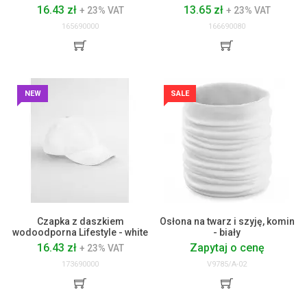
16.43 zł
13.65 zł
+ 23% VAT
+ 23% VAT
165690000
166690080
NEW
SALE
Czapka z daszkiem
Osłona na twarz i szyję, komin
wodoodporna Lifestyle - white
- biały
16.43 zł
Zapytaj o cenę
+ 23% VAT
173690000
V9785/A-02