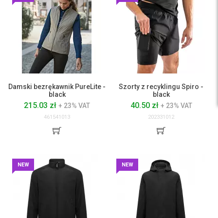
Damski bezrękawnik PureLite -
Szorty z recyklingu Spiro -
black
black
215.03 zł
40.50 zł
+ 23% VAT
+ 23% VAT
461541013
202331012
NEW
NEW