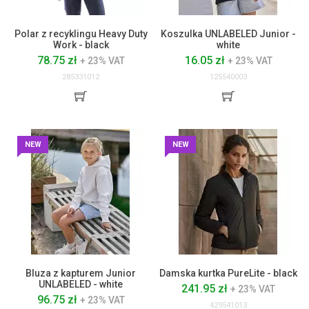
Polar z recyklingu Heavy Duty
Koszulka UNLABELED Junior -
Work - black
white
78.75 zł
16.05 zł
+ 23% VAT
+ 23% VAT
285331012
125540003
NEW
NEW
Bluza z kapturem Junior
Damska kurtka PureLite - black
UNLABELED - white
241.95 zł
+ 23% VAT
96.75 zł
+ 23% VAT
429541013