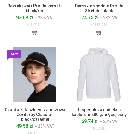
Bezrękawnik Pro Universal -
Damskie spodnie Prolite
black/red
Stretch - black
93.08 zł
174.75 zł
+ 23% VAT
+ 23% VAT
616171541
618171012
NEW
Czapka z daszkiem zamszowa
Jasper bluza uniseks z
Corduroy Classic -
kapturem 280 g/m², xs, biały
black/caramel
169.74 zł
+ 23% VAT
49.58 zł
+ 23% VAT
39553010
904681900