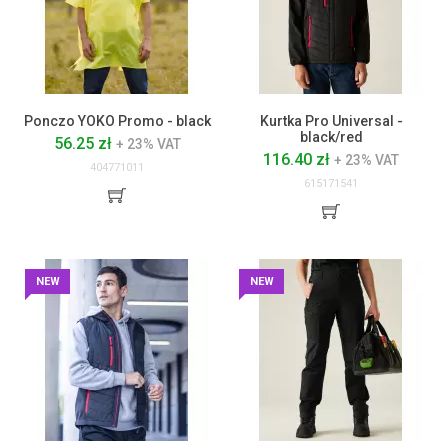
Ponczo YOKO Promo - black
Kurtka Pro Universal -
black/red
56.25 zł
+ 23% VAT
116.40 zł
+ 23% VAT
404771011
615171541
NEW
NEW