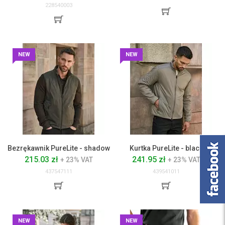
228540003
NEW
NEW
Bezrękawnik PureLite - shadow
Kurtka PureLite - black
215.03 zł
241.95 zł
+ 23% VAT
+ 23% VAT
437547111
439541011
NEW
NEW