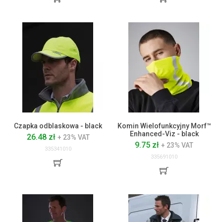
Czapka odblaskowa - black
Komin Wielofunkcyjny Morf™
Enhanced-Viz - black
26.48 zł
+ 23% VAT
9.75 zł
+ 23% VAT
335341010
335691010