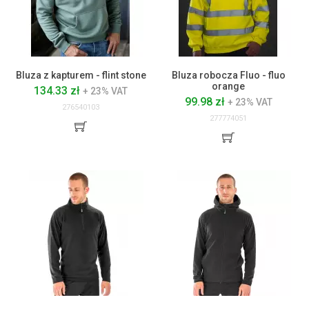
Bluza z kapturem - flint stone
Bluza robocza Fluo - fluo
orange
134.33 zł
+ 23% VAT
99.98 zł
+ 23% VAT
276540103
277774051