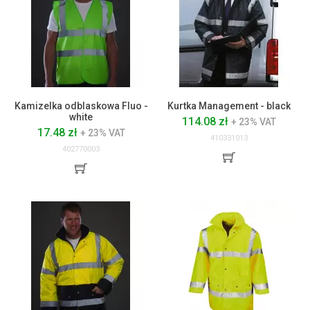
Kamizelka odblaskowa Fluo -
Kurtka Management - black
white
114.08 zł
+ 23% VAT
17.48 zł
+ 23% VAT
410331013
402770003