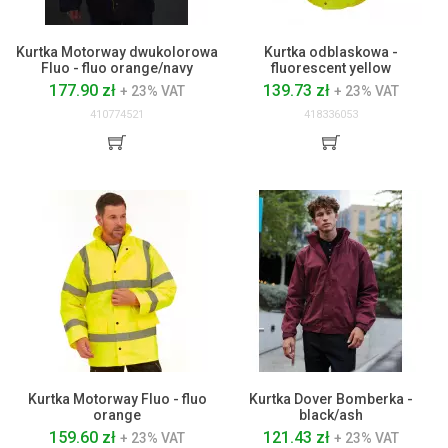
Kurtka Motorway dwukolorowa
Kurtka odblaskowa -
Fluo - fluo orange/navy
fluorescent yellow
177.90 zł
139.73 zł
+ 23% VAT
+ 23% VAT
410774521
418336053
Kurtka Motorway Fluo - fluo
Kurtka Dover Bomberka -
orange
black/ash
159.60 zł
121.43 zł
+ 23% VAT
+ 23% VAT