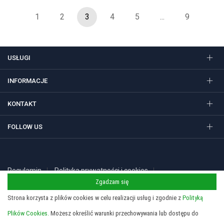
1
2
3
4
5
...
9
USŁUGI
INFORMACJE
KONTAKT
FOLLOW US
Regulamin
Polityka prywatności i cookies
Copyright 2026 © STUDIO SIEDEM Grzegorz Żółtowski. Gadżety
Zgadzam się
reklamowe, długopisy i nadruki w Krakowie.
Strona korzysta z plików cookies w celu realizacji usług i zgodnie z
Polityką
Plików Cookies.
Możesz określić warunki przechowywania lub dostępu do