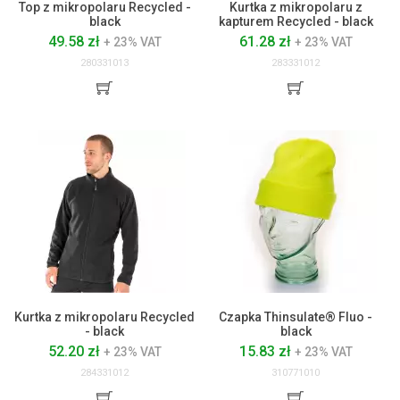
Top z mikropolaru Recycled -
Kurtka z mikropolaru z
black
kapturem Recycled - black
49.58 zł
61.28 zł
+ 23% VAT
+ 23% VAT
280331013
283331012
Kurtka z mikropolaru Recycled
Czapka Thinsulate® Fluo -
- black
black
52.20 zł
15.83 zł
+ 23% VAT
+ 23% VAT
284331012
310771010