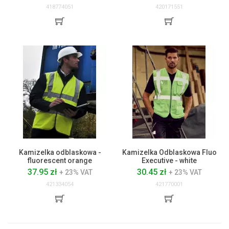
418774051
420171551
Kamizelka odblaskowa -
Kamizelka Odblaskowa Fluo
fluorescent orange
Executive - white
37.95 zł
30.45 zł
+ 23% VAT
+ 23% VAT
421334054
421770001