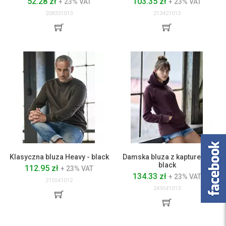
52.28 zł
103.35 zł
+ 23% VAT
+ 23% VAT
208331013
213421013
Klasyczna bluza Heavy - black
Damska bluza z kapturem -
black
112.95 zł
+ 23% VAT
134.33 zł
+ 23% VAT
215541012
249541013