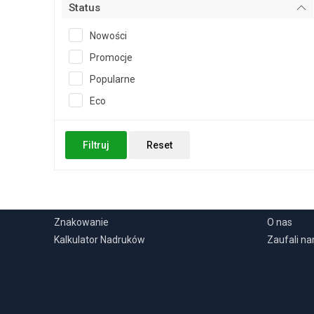
Status
Nowości
Promocje
Popularne
Eco
Filtruj
Reset
USŁUGI
INFORMA
Znakowanie
O nas
Kalkulator Nadruków
Zaufali n