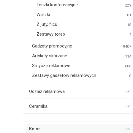
Teczki konferencyjne
229
Walizki
81
Z juty, filcu
18
Zestawy toreb
4
Gadżety promocyjne
9407
Artykuły skórzane
114
Smycze reklamowe
686
Zestawy gadżetów reklamowych
8
Odzież reklamowa
Ceramika
Kolor