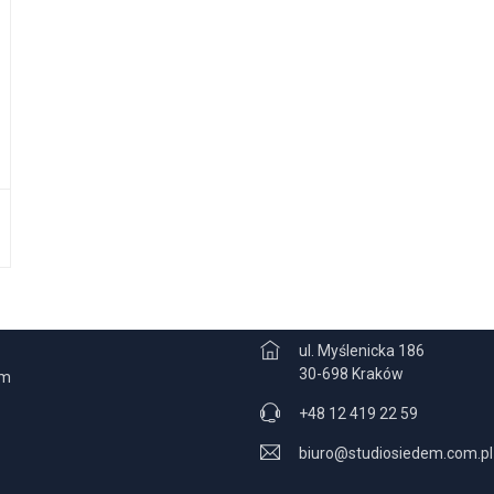
CJE
KONTAKT
ul. Myślenicka 186
30-698 Kraków
am
+48 12 419 22 59
biuro@studiosiedem.com.pl