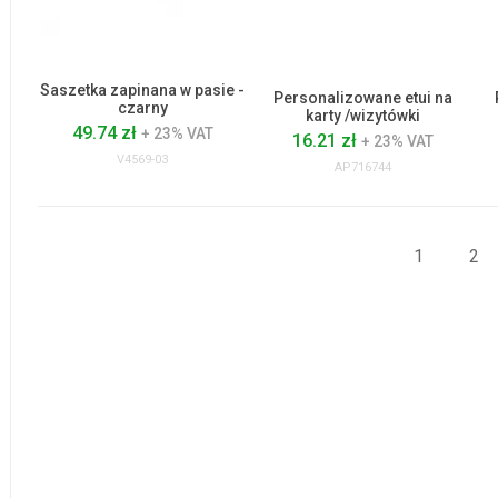
Saszetka zapinana w pasie -
Personalizowane etui na
czarny
karty /wizytówki
49.74 zł
+ 23% VAT
16.21 zł
+ 23% VAT
V4569-03
AP716744
1
2