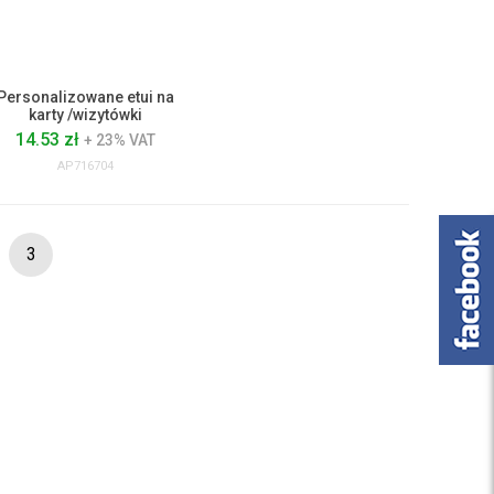
Personalizowane etui na
karty /wizytówki
14.53 zł
+ 23% VAT
AP716704
3