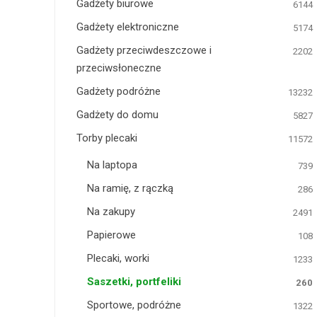
Gadżety biurowe
6144
Gadżety elektroniczne
5174
Gadżety przeciwdeszczowe i
2202
przeciwsłoneczne
Gadżety podróżne
13232
Gadżety do domu
5827
Torby plecaki
11572
Na laptopa
739
Na ramię, z rączką
286
Na zakupy
2491
Papierowe
108
Plecaki, worki
1233
Saszetki, portfeliki
260
Sportowe, podróżne
1322