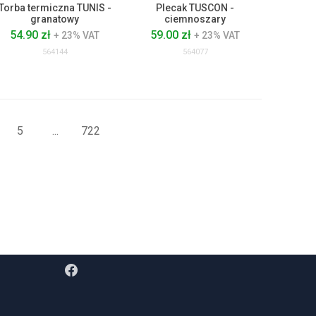
Torba termiczna TUNIS -
Plecak TUSCON -
granatowy
ciemnoszary
54.90 zł
59.00 zł
+ 23% VAT
+ 23% VAT
564144
564077
5
...
722
FOLLOW US