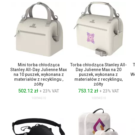
Mini torba chłodząca
Torba chłodząca Stanley All-
Stanley All-Day Julienne Max
Day Julienne Max na 20
na 10 puszek, wykonana z
puszek, wykonana z
We
materiałów z recyklingu ,
materiałów z recyklingu,
żółty
żółty
502.12 zł
753.12 zł
+ 23% VAT
+ 23% VAT
10094610
10094510