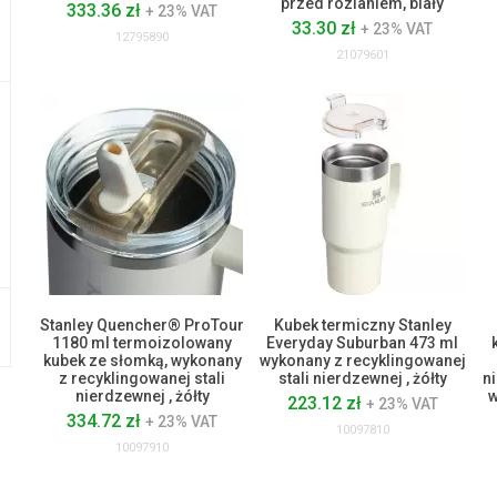
przed rozlaniem, biały
333.36 zł
+ 23% VAT
33.30 zł
+ 23% VAT
12795890
21079601
Stanley Quencher® ProTour
Kubek termiczny Stanley
1180 ml termoizolowany
Everyday Suburban 473 ml
kubek ze słomką, wykonany
wykonany z recyklingowanej
z recyklingowanej stali
stali nierdzewnej , żółty
n
nierdzewnej , żółty
w
223.12 zł
+ 23% VAT
334.72 zł
+ 23% VAT
10097810
10097910