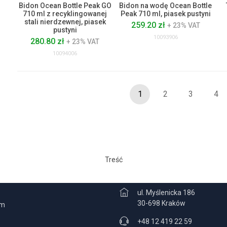
Bidon Ocean Bottle Peak GO
Bidon na wodę Ocean Bottle
710 ml z recyklingowanej
Peak 710 ml, piasek pustyni
stali nierdzewnej, piasek
259.20 zł
+ 23% VAT
pustyni
10093906
280.80 zł
+ 23% VAT
10094006
1
2
3
4
Treść
CJE
KONTAKT
ul. Myślenicka 186
30-698 Kraków
am
+48 12 419 22 59