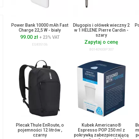
Power Bank 10000 mAh Fast
Długopis i ołówek wieczny 2
P
Charge 22,5 W - biały
w 1 HELENE Pierre Cardin -
szary
99.00 zł
+ 23% VAT
Zapytaj o cenę
EG835106
B0140900IP307
Plecak Thule EnRoute, o
Kubek Americano®
B
pojemności 12 litrów ,
Espresso POP 250 ml z
m
czarny
pokrywką zabezpieczającą
p