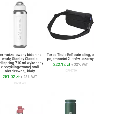
Termoizolowany bidon na
Torba Thule EnRoute sling, o
wodę Stanley Classic
pojemności 2 litrów , czarny
llspring 710 ml wykonany
222.12 zł
+ 23% VAT
z recyklingowanej stali
nierdzewnej, biały
12795790
251.02 zł
+ 23% VAT
10098001