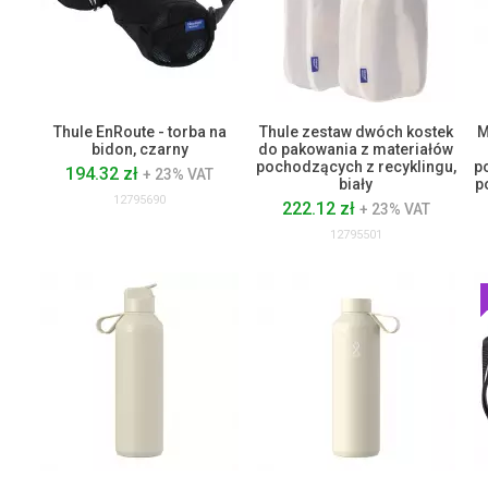
Thule EnRoute - torba na
Thule zestaw dwóch kostek
M
bidon, czarny
do pakowania z materiałów
pochodzących z recyklingu,
p
194.32 zł
+ 23% VAT
biały
p
12795690
222.12 zł
+ 23% VAT
12795501