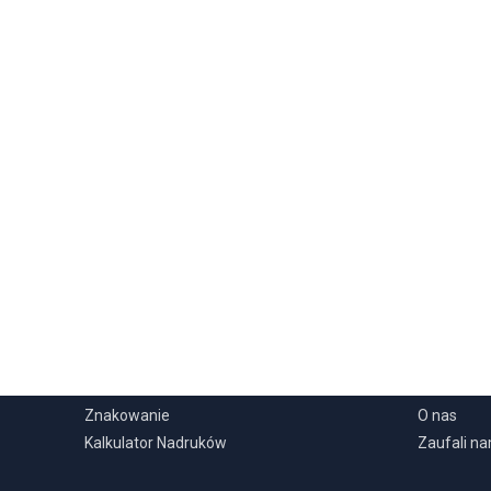
USŁUGI
INFORMA
Znakowanie
O nas
Kalkulator Nadruków
Zaufali n