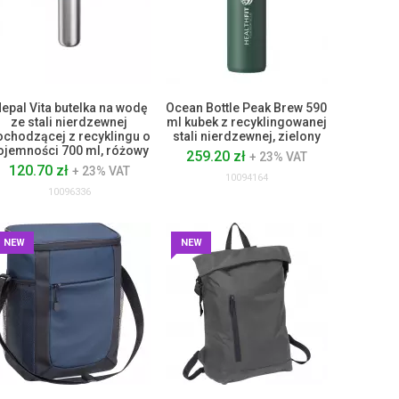
epal Vita butelka na wodę
Ocean Bottle Peak Brew 590
ze stali nierdzewnej
ml kubek z recyklingowanej
ochodzącej z recyklingu o
stali nierdzewnej, zielony
ojemności 700 ml, różowy
259.20 zł
+ 23% VAT
120.70 zł
+ 23% VAT
10094164
10096336
NEW
NEW