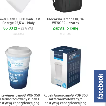
ower Bank 10000 mAh Fast
Plecak na laptopa BQ 16
Charge 22,5 W - biały
WENGER - czarny
85.00 zł
Zapytaj o cenę
+ 23% VAT
EG835006
W611905
rite-Americano® POP 350
Kubek Americano® POP 350
l termoizolowany kubek z
ml termoizolowany, z
okrywką zabezpieczającą
pokrywką zabezpieczającą