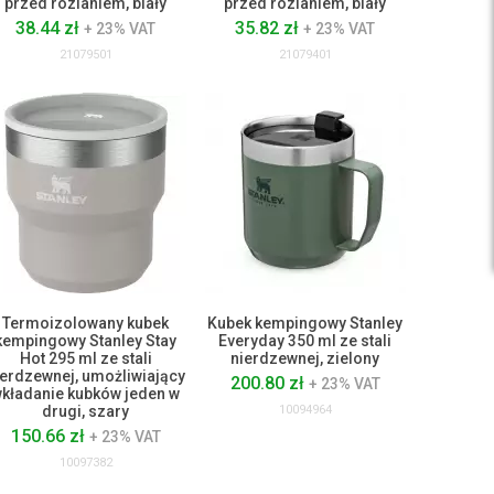
przed rozlaniem, biały
przed rozlaniem, biały
38.44 zł
35.82 zł
+ 23% VAT
+ 23% VAT
21079501
21079401
Termoizolowany kubek
Kubek kempingowy Stanley
kempingowy Stanley Stay
Everyday 350 ml ze stali
Hot 295 ml ze stali
nierdzewnej, zielony
ierdzewnej, umożliwiający
200.80 zł
+ 23% VAT
kładanie kubków jeden w
drugi, szary
10094964
150.66 zł
+ 23% VAT
10097382