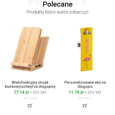
PRODUKTY
Polecane
Produkty które warto zobaczyć
Wielofunkcyjny stojak
Personalizowane etui na
biurkowy/uchwyt na długopisy
długopis
77.14 zł
11.74 zł
+ 23% VAT
+ 23% VAT
AP722168
AP716572