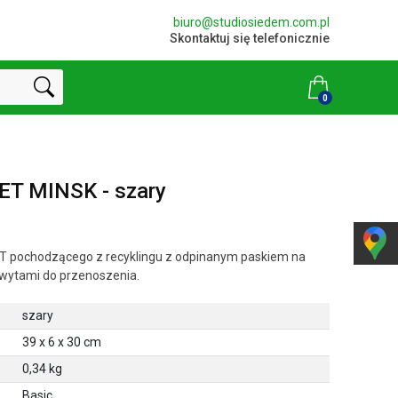
biuro@studiosiedem.com.pl
Skontaktuj się telefonicznie
0
PET MINSK - szary
T pochodzącego z recyklingu z odpinanym paskiem na
wytami do przenoszenia.
szary
39 x 6 x 30 cm
0,34 kg
Basic