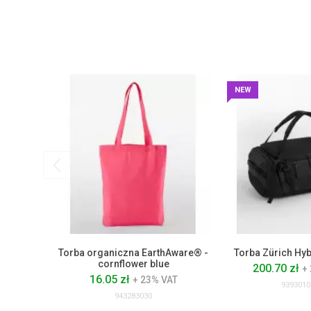
NEW
Torba organiczna EarthAware® -
Torba Zürich Hyb
cornflower blue
200.70 zł
+
16.05 zł
+ 23% VAT
9393010
943283030