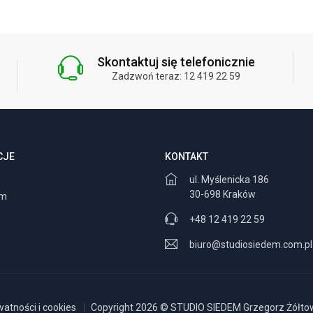
Skontaktuj się telefonicznie
Zadzwoń teraz: 12 419 22 59
CJE
KONTAKT
ul. Myślenicka 186
30-698 Kraków
am
+48 12 419 22 59
biuro@studiosiedem.com.pl
watności i cookies
Copyright 2026 © STUDIO SIEDEM Grzegorz Żółtows