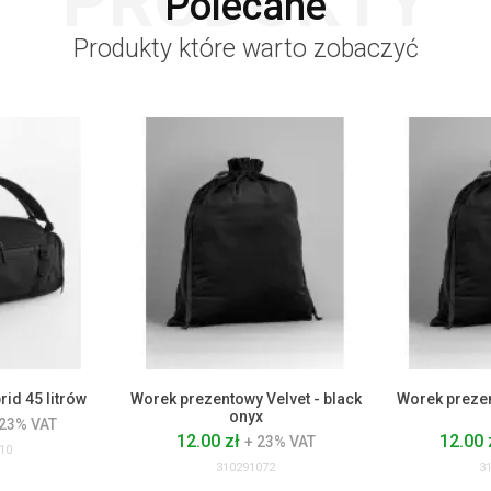
PRODUKTY
Polecane
Produkty które warto zobaczyć
rid 45 litrów
Worek prezentowy Velvet - black
Worek prezen
onyx
 23% VAT
12.00 zł
12.00 
+ 23% VAT
10
310291072
3