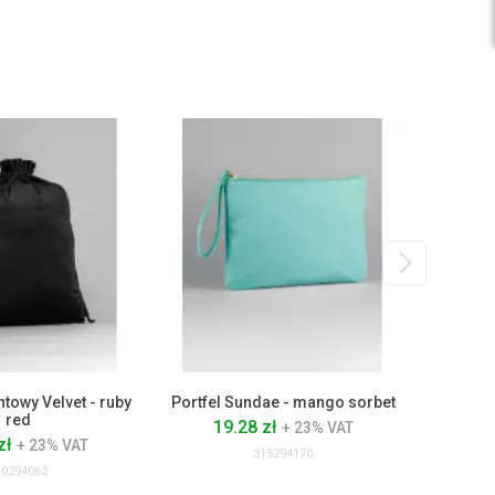
towy Velvet - ruby
Portfel Sundae - mango sorbet
Min
red
Ear
19.28 zł
+ 23% VAT
zł
11
+ 23% VAT
315294170
10294062