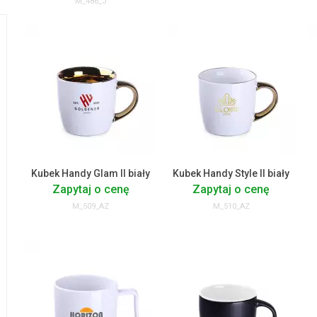
M_486_J
Kubek Handy Glam II biały
Kubek Handy Style II biały
Zapytaj o cenę
Zapytaj o cenę
M_509_AZ
M_510_AZ