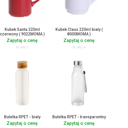
Kubek Santa 220ml
Kubek Claus 220ml biały (
czerwony ( 9022MOMA )
8000MOMA )
Zapytaj o cenę
Zapytaj o cenę
M_484_E
M_485_A
Butelka RPET - biały
Butelka RPET - transparentny
Zapytaj o cenę
Zapytaj o cenę