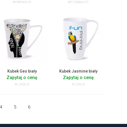
AP800492-01
AP722806-01T
Kubek Geo biały
Kubek Jasmine biały
Zapytaj o cenę
Zapytaj o cenę
M_0420_A
M_035_A
4
5
6
FOLLOW US