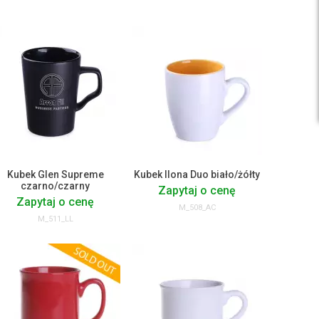
Kubek Glen Supreme
Kubek Ilona Duo biało/żółty
czarno/czarny
Zapytaj o cenę
Zapytaj o cenę
M_508_AC
M_511_LL