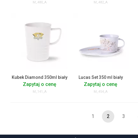
M_480_A
M_482_A
Kubek Diamond 350ml biały
Lucas Set 350 ml biały
Zapytaj o cenę
Zapytaj o cenę
M_141_A
M_454_A
1
2
3
CJE
KONTAKT