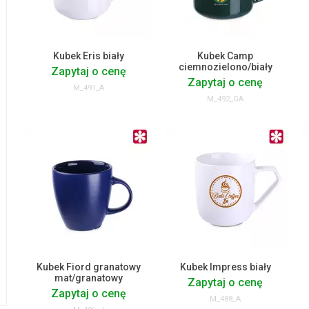
Kubek Eris biały
Kubek Camp
ciemnozielono/biały
Zapytaj o cenę
Zapytaj o cenę
M_491_A
M_492_GA
Kubek Fiord granatowy
Kubek Impress biały
mat/granatowy
Zapytaj o cenę
Zapytaj o cenę
M_488_A