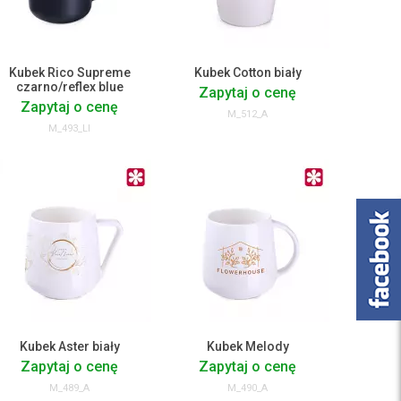
Kubek Rico Supreme
Kubek Cotton biały
czarno/reflex blue
Zapytaj o cenę
Zapytaj o cenę
M_512_A
M_493_LI
Kubek Aster biały
Kubek Melody
Zapytaj o cenę
Zapytaj o cenę
M_489_A
M_490_A